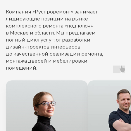
невозможно в это поверить! Любые
вопросы всегда обсуждались, не было
Компания «Руспроремонт» занимает
ни одного конфликта. Всем
лидирующие позиции на рынке
рекомендуем эту фирму. Опять же,
комплексного ремонта «под ключ»
цены у них вполне демократичные.
в Москве и области. Мы предлагаем
полный цикл услуг: от разработки
дизайн-проектов интерьеров
до качественной реализации ремонта,
монтажa дверей и мебелировки
помещений.