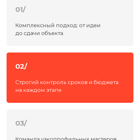
03/
Команда узкопрофильных мастеров
с опытом
04/
Еженедельные фото- и
видеоотчеты
НЕ ПРОСТО СТАТИСТИКА
а реальные доказательства доверия
наших клиентов, свидетельство нашей
преданности качеству и безупречному