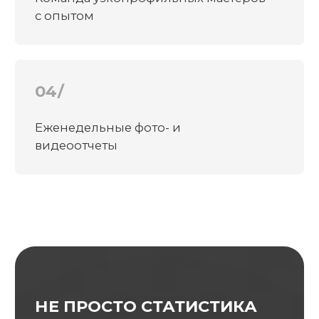
профессионализму
139
Выполненных
объектов
127
Проектов
«под ключ»
10
Лет опыта
в строительстве