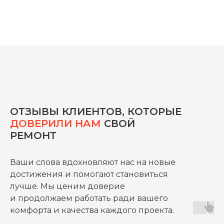
ТОЧНО ПО ГРАФИКУ
Мы прописываем сроки в договоре
ОТЗЫВЫ КЛИЕНТОВ, КОТОРЫЕ
и строго их соблюдаем, работаем
ДОВЕРИЛИ НАМ
СВОЙ
в удобное для клиента время.
РЕМОНТ
Ваши слова вдохновляют нас на новые
достижения и помогают становиться
лучше. Мы ценим доверие
и продолжаем работать ради вашего
комфорта и качества каждого проекта.
КОНТРОЛЬ БЮДЖЕТА