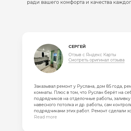
ради вашего комфорта и качества каждог
ЛИДИЯ
Отзыв с Яндекс Карты
Смотреть оригинал отзыва
Хотим поблагодарить компанию РусПроРе
Руслана и его бригаду, которые у нас рабо
ремонтировали старую квартиру. Справили
оперативно. И сроками и результатом мы д
очень аккуратно, старательные ребята, сде
Нечасто встретишь такое отношение к рем
Read more
их ремонта квартира преобразилась насто
в это поверить! Любые вопросы всегда об