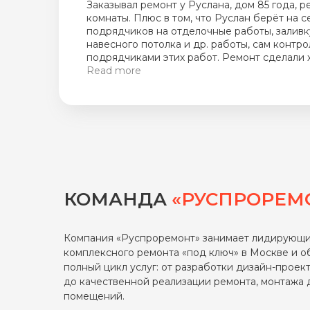
Хотим поблагодарить компанию РусПроРе
Руслана и его бригаду, которые у нас рабо
ремонтировали старую квартиру. Справили
оперативно. И сроками и результатом мы д
очень аккуратно, старательные ребята, сде
Нечасто встретишь такое отношение к рем
Read more
их ремонта квартира преобразилась насто
в это поверить! Любые вопросы всегда об
ни одного конфликта. Всем рекомендуем э
цены у них вполне демократичные.
КОМАНДА
«РУСПРОРЕМ
Компания «Руспроремонт» занимает лидирующи
комплексного ремонта «под ключ» в Москве и о
полный цикл услуг: от разработки дизайн-проек
до качественной реализации ремонта, монтажa
помещений.